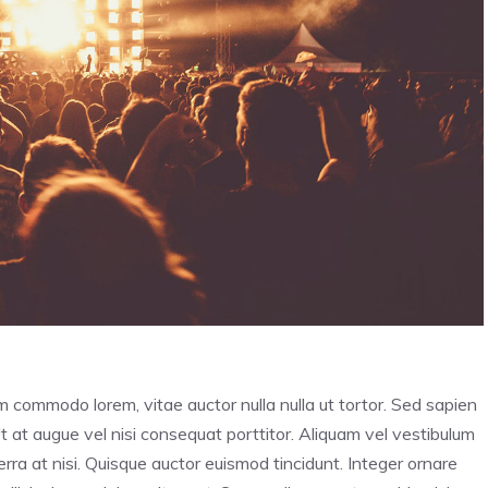
im commodo lorem, vitae auctor nulla nulla ut tortor. Sed sapien
Ut at augue vel nisi consequat porttitor. Aliquam vel vestibulum
iverra at nisi. Quisque auctor euismod tincidunt. Integer ornare