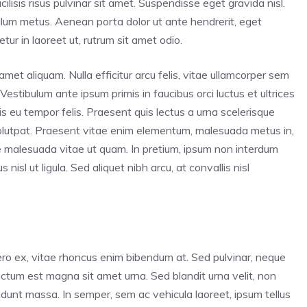
lisis risus pulvinar sit amet. Suspendisse eget gravida nisl.
bulum metus. Aenean porta dolor ut ante hendrerit, eget
ur in laoreet ut, rutrum sit amet odio.
amet aliquam. Nulla efficitur arcu felis, vitae ullamcorper sem
 Vestibulum ante ipsum primis in faucibus orci luctus et ultrices
s eu tempor felis. Praesent quis lectus a urna scelerisque
volutpat. Praesent vitae enim elementum, malesuada metus in,
e malesuada vitae ut quam. In pretium, ipsum non interdum
nisl ut ligula. Sed aliquet nibh arcu, at convallis nisl
ero ex, vitae rhoncus enim bibendum at. Sed pulvinar, neque
 dictum est magna sit amet urna. Sed blandit urna velit, non
cidunt massa. In semper, sem ac vehicula laoreet, ipsum tellus