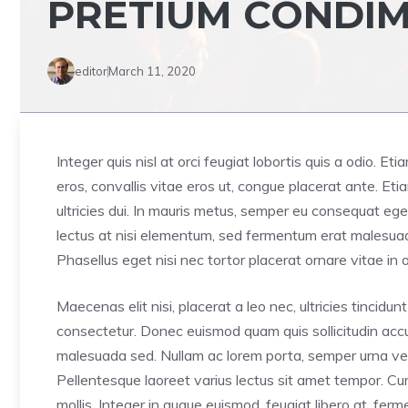
PRETIUM CONDI
editor
March 11, 2020
Integer quis nisl at orci feugiat lobortis quis a odio. Et
eros, convallis vitae eros ut, congue placerat ante. E
ultricies dui. In mauris metus, semper eu consequat ege
lectus at nisi elementum, sed fermentum erat malesuada. 
Phasellus eget nisi nec tortor placerat ornare vitae in o
Maecenas elit nisi, placerat a leo nec, ultricies tincid
consectetur. Donec euismod quam quis sollicitudin accum
malesuada sed. Nullam ac lorem porta, semper urna vel,
Pellentesque laoreet varius lectus sit amet tempor. Cur
mollis. Integer in augue euismod, feugiat libero at, fe