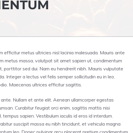
MENTUM
iam efficitur metus ultricies nisl lacinia malesuada. Mauris ante
tiam metus massa, volutpat sit amet sapien ut, condimentum
t, porttitor sed dui. Nam eu hendrerit nibh. Mauris vulputate
Integer a lectus vel felis semper sollicitudin eu in leo.
dio. Maecenas ultrices efficitur sagittis.
unt ante. Nullam et ante elit. Aenean ullamcorper egestas
san. Curabitur feugiat orci enim, sagittis mattis nisi
 tempus sapien. Vestibulum iaculis id eros id interdum.
abitur suscipit massa eu nibh tincidunt, et vehicula magna
rmentum leo. Donec pulvinar arcu placerat pretium condimentum.