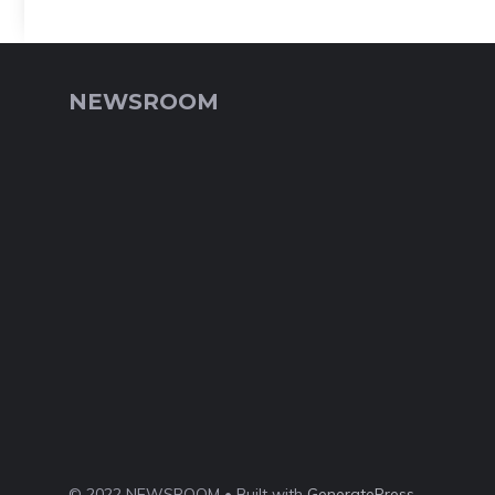
NEWSROOM
© 2022 NEWSROOM • Built with
GeneratePress