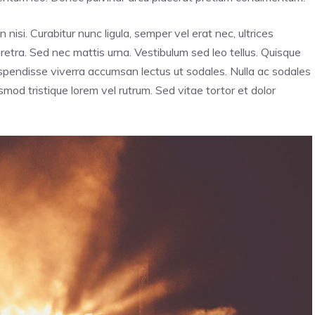
n nisi. Curabitur nunc ligula, semper vel erat nec, ultrices
haretra. Sed nec mattis urna. Vestibulum sed leo tellus. Quisque
Suspendisse viverra accumsan lectus ut sodales. Nulla ac sodales
mod tristique lorem vel rutrum. Sed vitae tortor et dolor