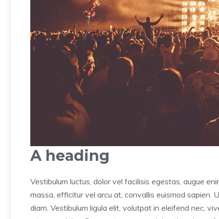
A heading
Vestibulum luctus, dolor vel facilisis egestas, augue en
massa, efficitur vel arcu at, convallis euismod sapien. 
diam. Vestibulum ligula elit, volutpat in eleifend nec, v