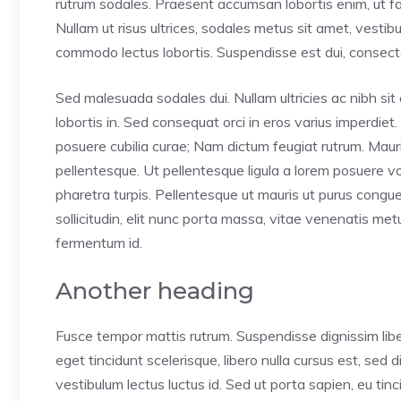
rutrum sodales. Praesent accumsan lobortis enim, ut faci
Nullam ut risus ultrices, sodales metus sit amet, vesti
commodo lectus lobortis. Suspendisse est dui, consectet
Sed malesuada sodales dui. Nullam ultricies ac nibh sit 
lobortis in. Sed consequat orci in eros varius imperdiet.
posuere cubilia curae; Nam dictum feugiat rutrum. Mauri
pellentesque. Ut pellentesque ligula a lorem posuere 
pharetra turpis. Pellentesque ut mauris ut purus congu
sollicitudin, elit nunc porta massa, vitae venenatis metus 
fermentum id.
Another heading
Fusce tempor mattis rutrum. Suspendisse dignissim lib
eget tincidunt scelerisque, libero nulla cursus est, sed
vestibulum lectus luctus id. Sed ut porta sapien, eu tin