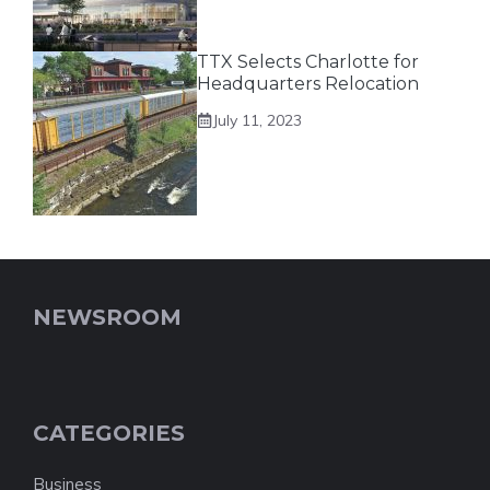
TTX Selects Charlotte for
Headquarters Relocation
July 11, 2023
NEWSROOM
CATEGORIES
Business